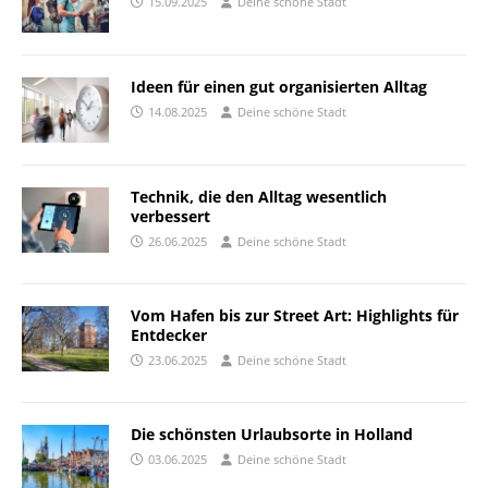
15.09.2025
Deine schöne Stadt
Ideen für einen gut organisierten Alltag
14.08.2025
Deine schöne Stadt
Technik, die den Alltag wesentlich
verbessert
26.06.2025
Deine schöne Stadt
Vom Hafen bis zur Street Art: Highlights für
Entdecker
23.06.2025
Deine schöne Stadt
Die schönsten Urlaubsorte in Holland
03.06.2025
Deine schöne Stadt