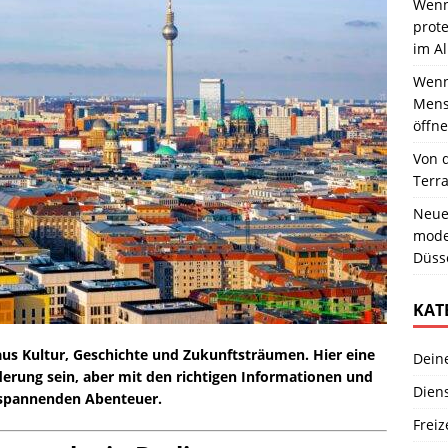
Wenn
prote
im Al
Wenn 
Mens
öffne
Von 
Terr
Neue
moder
Düss
KAT
aus Kultur, Geschichte und Zukunftsträumen. Hier eine
Dein
erung sein, aber mit den richtigen Informationen und
Dien
m spannenden Abenteuer.
Freiz