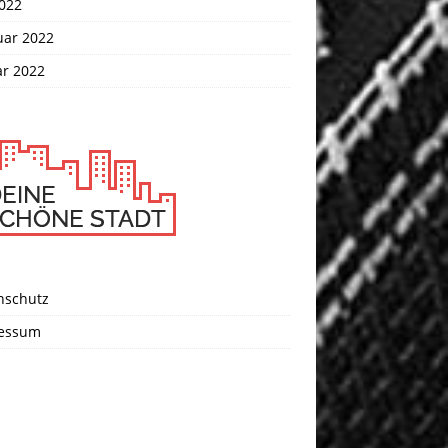
2022
uar 2022
ar 2022
nschutz
essum