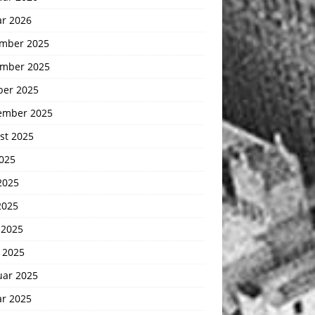
ar 2026
mber 2025
mber 2025
ber 2025
ember 2025
st 2025
2025
2025
2025
 2025
 2025
uar 2025
ar 2025