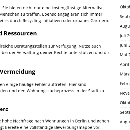
Okto
 Sie bieten nicht nur eine kostengünstige Alternative,
 Menschen zu treffen. Ebenso engagieren sich immer
Sept
i es durch Recycling-Initiativen oder urbanes Gärtnern.
Augu
d Ressourcen
Juli 
Juni 
hlreiche Beratungsstellen zur Verfügung. Nutze auch
h bei der Verwaltung deiner Rechte unterstützen und dir
Mai 
April
r Vermeidung
März
Febr
n einige häufige Fehler auftreten. Hier sind
eiden und den Wohnungssucheprozess in der Stadt zu
Nove
Okto
renz
Sept
ie hohe Nachfrage nach Wohnungen in Berlin und gehen
Augu
g:
Bereite eine vollständige Bewerbungsmappe vor,