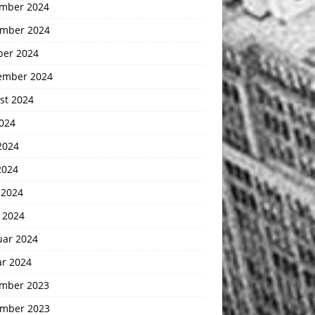
mber 2024
mber 2024
ber 2024
ember 2024
st 2024
2024
2024
2024
 2024
 2024
uar 2024
ar 2024
mber 2023
mber 2023