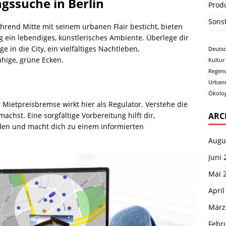
ssuche in Berlin
Prod
Sons
Während Mitte mit seinem urbanen Flair besticht, bieten
 ein lebendiges, künstlerisches Ambiente. Überlege dir
e in die City, ein vielfältiges Nachtleben,
Deuts
uhige, grüne Ecken.
Kultur
Regen
Urban
Ökolog
ie Mietpreisbremse wirkt hier als Regulator. Verstehe die
ARC
achst. Eine sorgfältige Vorbereitung hilft dir,
n und macht dich zu einem informierten
Augu
Juni 
Mai 
April
März
Febr