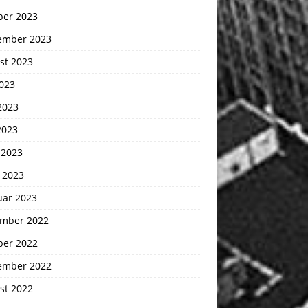
ber 2023
ember 2023
st 2023
2023
2023
2023
 2023
 2023
uar 2023
mber 2022
ber 2022
ember 2022
st 2022