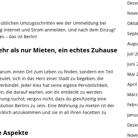
Deze
Nove
n üblichen Umzugsschritten wie der Ummeldung bei
Okto
tig Internet und Strom anmelden. Und nach dem Einzug?
Sept
s – das ist Berlin!
Augu
ehr als nur Mieten, ein echtes Zuhause
Juli 
Juni 
darum, einen Ort zum Leben zu finden, sondern ein Teil
Mai 
utet, sich in das Herz einer Stadt zu begeben, die
April
rbindet. Jeder Kiez hat seine eigene Persönlichkeit,
, die darauf warten, von dir entdeckt zu werden.
März
g suchst, vergiss nicht, dass du gleichzeitig eine
Febr
lution Berlins zu sein. Eine Wohnung zu mieten ist der
irklich anzukommen und sie in all ihren Facetten zu
Janu
Deze
e Aspekte
Nove