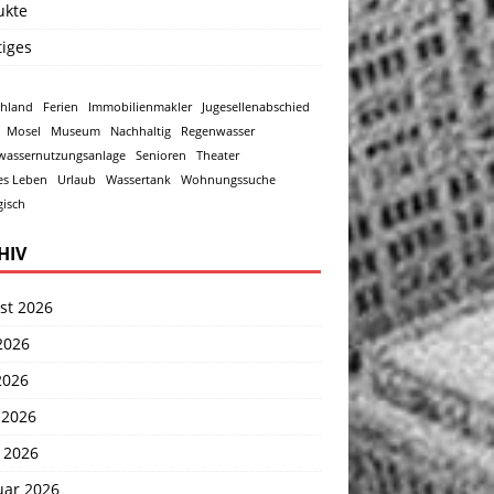
ukte
tiges
chland
Ferien
Immobilienmakler
Jugesellenabschied
Mosel
Museum
Nachhaltig
Regenwasser
wassernutzungsanlage
Senioren
Theater
es Leben
Urlaub
Wassertank
Wohnungssuche
isch
HIV
st 2026
2026
2026
 2026
 2026
uar 2026