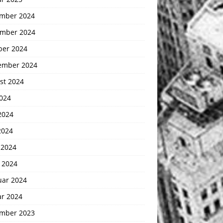
mber 2024
mber 2024
ber 2024
ember 2024
st 2024
2024
2024
2024
 2024
 2024
uar 2024
ar 2024
mber 2023