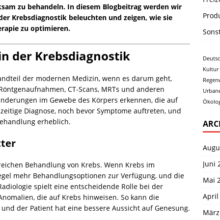
ksam zu behandeln. In diesem Blogbeitrag werden wir
Prod
 der Krebsdiagnostik beleuchten und zeigen, wie sie
erapie zu optimieren.
Sons
 in der Krebsdiagnostik
Deuts
Kultur
standteil der modernen Medizin, wenn es darum geht,
Regen
on Röntgenaufnahmen, CT-Scans, MRTs und anderen
Urban
änderungen im Gewebe des Körpers erkennen, die auf
Ökolog
hzeitige Diagnose, noch bevor Symptome auftreten, und
Behandlung erheblich.
ARC
ter
Augu
Juni 
lgreichen Behandlung von Krebs. Wenn Krebs im
Regel mehr Behandlungsoptionen zur Verfügung, und die
Mai 
adiologie spielt eine entscheidende Rolle bei der
April
nomalien, die auf Krebs hinweisen. So kann die
 und der Patient hat eine bessere Aussicht auf Genesung.
März