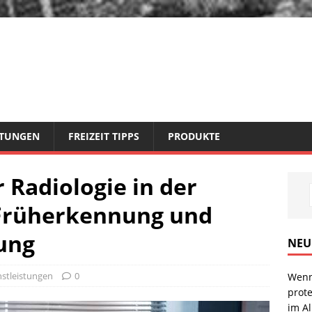
STUNGEN
FREIZEIT TIPPS
PRODUKTE
 Radiologie in der
 Früherkennung und
ung
NEU
nstleistungen
0
Wenn
prote
im Al