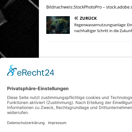
Bildnachweis:StockPhotoPro – stock.adobe.
ZURÜCK
Regenwassernutzungsanlage: Ei
nachhaltiger Schritt in die Zukunf
Copyright © 2026 | WordPress Theme von
MH The