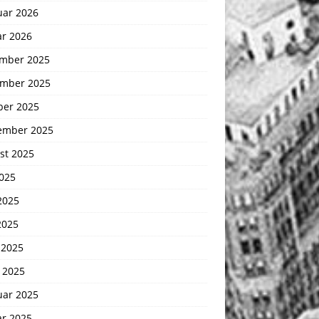
uar 2026
ar 2026
mber 2025
mber 2025
ber 2025
ember 2025
st 2025
2025
2025
2025
 2025
 2025
uar 2025
ar 2025