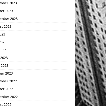
mber 2023
ber 2023
ember 2023
st 2023
2023
2023
2023
 2023
 2023
uar 2023
mber 2022
ber 2022
ember 2022
st 2022