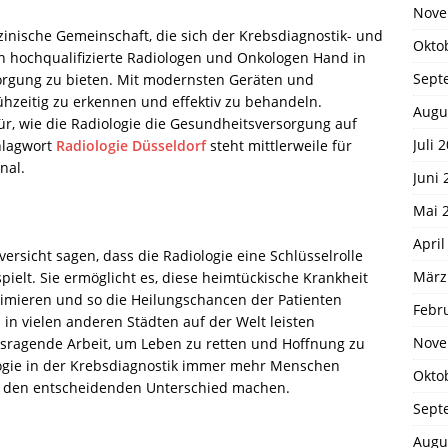
Nove
izinische Gemeinschaft, die sich der Krebsdiagnostik- und
Okto
n hochqualifizierte Radiologen und Onkologen Hand in
Sept
orgung zu bieten. Mit modernsten Geräten und
rühzeitig zu erkennen und effektiv zu behandeln.
Augu
für, wie die Radiologie die Gesundheitsversorgung auf
Juli 
hlagwort
Radiologie Düsseldorf
steht mittlerweile für
nal.
Juni 
Mai 
April
ersicht sagen, dass die Radiologie eine Schlüsselrolle
März
ielt. Sie ermöglicht es, diese heimtückische Krankheit
ptimieren und so die Heilungschancen der Patienten
Febr
 in vielen anderen Städten auf der Welt leisten
Nove
sragende Arbeit, um Leben zu retten und Hoffnung zu
ogie in der Krebsdiagnostik immer mehr Menschen
Okto
h den entscheidenden Unterschied machen.
Sept
Augu