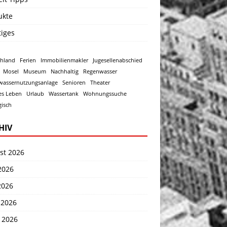
ukte
tiges
chland
Ferien
Immobilienmakler
Jugesellenabschied
Mosel
Museum
Nachhaltig
Regenwasser
wassernutzungsanlage
Senioren
Theater
es Leben
Urlaub
Wassertank
Wohnungssuche
isch
HIV
st 2026
2026
2026
 2026
 2026