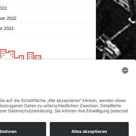
2022
uar 2022
ar 2022
nschutz
essum