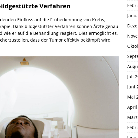
ildgestützte Verfahren
Febr
Janu
eidenden Einfluss auf die Früherkennung von Krebs,
Deze
rapie. Dank bildgestützter Verfahren können Ärzte genau
 wie er auf die Behandlung reagiert. Dies ermöglicht es,
Nove
cherzustellen, dass der Tumor effektiv bekämpft wird,
Okto
Sept
Augu
Juli 
Juni 
Mai 
April
März
Febr
Janu