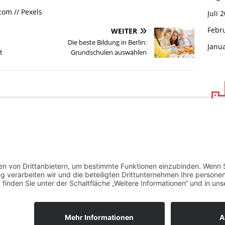
com // Pexels
Juli 
Febr
WEITER
n
Die beste Bildung in Berlin:
Janu
t
Grundschulen auswählen
Date
Impr
mes