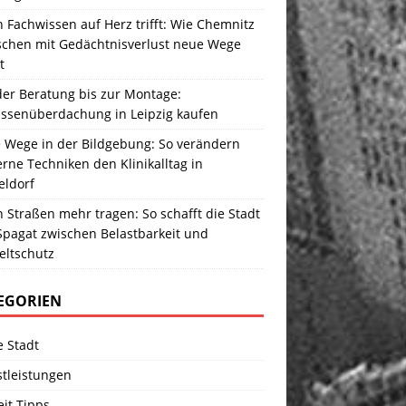
Fachwissen auf Herz trifft: Wie Chemnitz
chen mit Gedächtnisverlust neue Wege
t
der Beratung bis zur Montage:
assenüberdachung in Leipzig kaufen
 Wege in der Bildgebung: So verändern
ne Techniken den Klinikalltag in
eldorf
Straßen mehr tragen: So schafft die Stadt
Spagat zwischen Belastbarkeit und
ltschutz
EGORIEN
e Stadt
stleistungen
eit Tipps