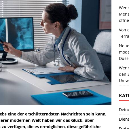
Wenn 
Mens
öffne
Von 
Terr
Neue
moder
Düss
Wenn 
den 
Umwe
KAT
Dein
Krebs eine der erschütterndsten Nachrichten sein kann,
Dien
serer modernen Welt haben wir das Glück, über
 zu verfügen, die es ermöglichen, diese gefährliche
Freiz