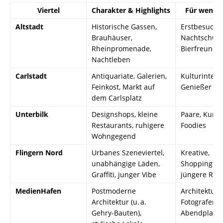
Viertel
Charakter & Highlights
Für wen ge
Altstadt
Historische Gassen,
Erstbesucher
Brauhäuser,
Nachtschwä
Rheinpromenade,
Bierfreunde
Nachtleben
Carlstadt
Antiquariate, Galerien,
Kulturinteres
Feinkost, Markt auf
Genießer
dem Carlsplatz
Unterbilk
Designshops, kleine
Paare, Kurzu
Restaurants, ruhigere
Foodies
Wohngegend
Flingern Nord
Urbanes Szeneviertel,
Kreative,
unabhängige Läden,
Shoppingfan
Graffiti, junger Vibe
jüngere Rei
MedienHafen
Postmoderne
Architekturl
Architektur (u. a.
Fotografen,
Gehry-Bauten),
Abendplane