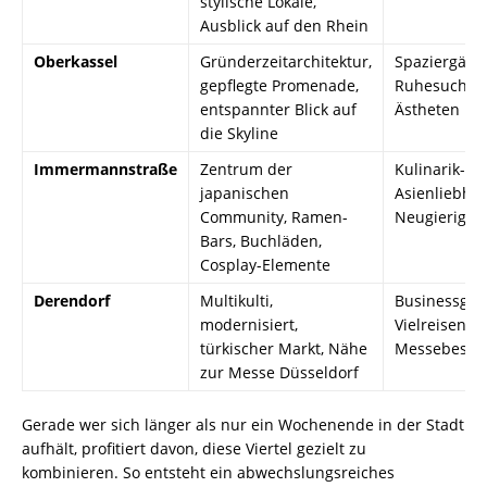
stylische Lokale,
Ausblick auf den Rhein
Oberkassel
Gründerzeitarchitektur,
Spaziergäng
gepflegte Promenade,
Ruhesuchen
entspannter Blick auf
Ästheten
die Skyline
Immermannstraße
Zentrum der
Kulinarik-Fa
japanischen
Asienliebhab
Community, Ramen-
Neugierige
Bars, Buchläden,
Cosplay-Elemente
Derendorf
Multikulti,
Businessgäst
modernisiert,
Vielreisende
türkischer Markt, Nähe
Messebesuc
zur Messe Düsseldorf
Gerade wer sich länger als nur ein Wochenende in der Stadt
aufhält, profitiert davon, diese Viertel gezielt zu
kombinieren. So entsteht ein abwechslungsreiches