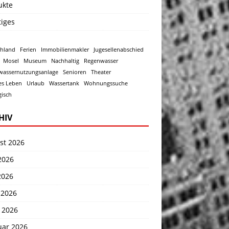
ukte
tiges
chland
Ferien
Immobilienmakler
Jugesellenabschied
Mosel
Museum
Nachhaltig
Regenwasser
wassernutzungsanlage
Senioren
Theater
es Leben
Urlaub
Wassertank
Wohnungssuche
isch
HIV
st 2026
2026
2026
 2026
 2026
uar 2026