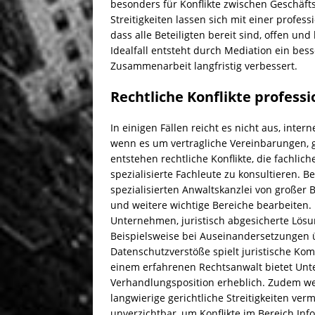
besonders für Konflikte zwischen Geschäft
Streitigkeiten lassen sich mit einer profes
dass alle Beteiligten bereit sind, offen un
Idealfall entsteht durch Mediation ein bes
Zusammenarbeit langfristig verbessert.
Rechtliche Konflikte professi
In einigen Fällen reicht es nicht aus, int
wenn es um vertragliche Vereinbarungen, g
entstehen rechtliche Konflikte, die fachlich
spezialisierte Fachleute zu konsultieren. Be
spezialisierten Anwaltskanzlei von großer
und weitere wichtige Bereiche bearbeiten. P
Unternehmen, juristisch abgesicherte Lösu
Beispielsweise bei Auseinandersetzungen 
Datenschutzverstöße spielt juristische Ko
einem erfahrenen Rechtsanwalt bietet Unt
Verhandlungsposition erheblich. Zudem we
langwierige gerichtliche Streitigkeiten ver
unverzichtbar, um Konflikte im Bereich Inf