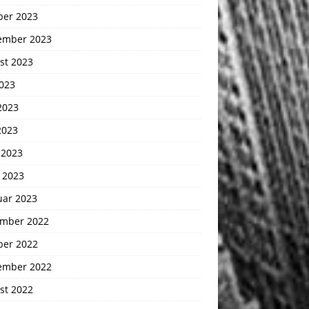
ber 2023
ember 2023
st 2023
2023
2023
2023
 2023
 2023
uar 2023
mber 2022
ber 2022
ember 2022
st 2022