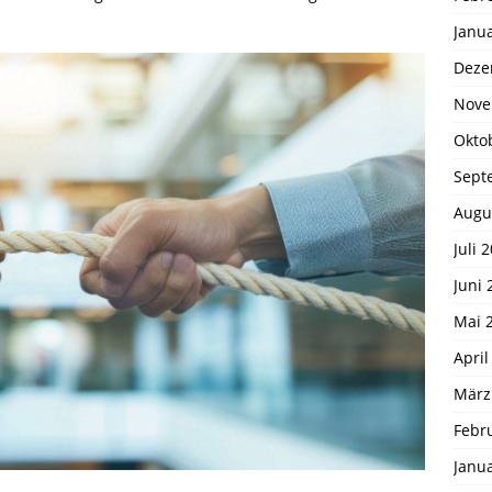
Janu
Deze
Nove
Okto
Sept
Augu
Juli 
Juni 
Mai 
April
März
Febr
Janu