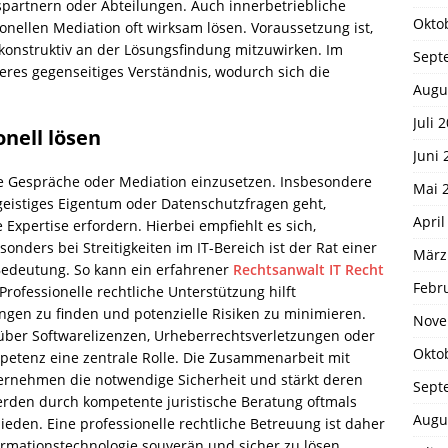
spartnern oder Abteilungen. Auch innerbetriebliche
Okto
sionellen Mediation oft wirksam lösen. Voraussetzung ist,
d konstruktiv an der Lösungsfindung mitzuwirken. Im
Sept
seres gegenseitiges Verständnis, wodurch sich die
Augu
Juli 
onell lösen
Juni 
erne Gespräche oder Mediation einzusetzen. Insbesondere
Mai 
eistiges Eigentum oder Datenschutzfragen geht,
April
e Expertise erfordern. Hierbei empfiehlt es sich,
sonders bei Streitigkeiten im IT-Bereich ist der Rat einer
März
 Bedeutung. So kann ein erfahrener
Rechtsanwalt IT Recht
Febr
rofessionelle rechtliche Unterstützung hilft
ngen zu finden und potenzielle Risiken zu minimieren.
Nove
über Softwarelizenzen, Urheberrechtsverletzungen oder
Okto
mpetenz eine zentrale Rolle. Die Zusammenarbeit mit
ernehmen die notwendige Sicherheit und stärkt deren
Sept
rden durch kompetente juristische Beratung oftmals
Augu
mieden. Eine professionelle rechtliche Betreuung ist daher
ormationstechnologie souverän und sicher zu lösen.