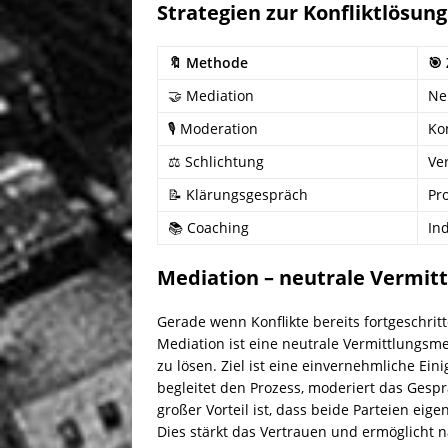
Strategien zur Konfliktlösung
🔖 Methode
🎯
🤝 Mediation
Ne
🎙️ Moderation
Ko
⚖️ Schlichtung
Ve
📝 Klärungsgespräch
Pr
📚 Coaching
In
Mediation – neutrale Vermit
Gerade wenn Konflikte bereits fortgeschrit
Mediation ist eine neutrale Vermittlungsmeth
zu lösen. Ziel ist eine einvernehmliche Ein
begleitet den Prozess, moderiert das Gespr
großer Vorteil ist, dass beide Parteien ei
Dies stärkt das Vertrauen und ermöglicht 