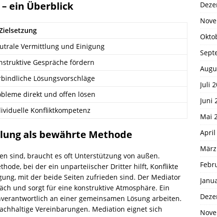
 – ein Überblick
Deze
Nove
 Zielsetzung
Okto
utrale Vermittlung und Einigung
Sept
nstruktive Gespräche fördern
Augu
rbindliche Lösungsvorschläge
Juli 
obleme direkt und offen lösen
Juni 
dividuelle Konfliktkompetenz
Mai 
April
tlung als bewährte Methode
März
ten sind, braucht es oft Unterstützung von außen.
Febr
ode, bei der ein unparteiischer Dritter hilft, Konflikte
igung, mit der beide Seiten zufrieden sind. Der Mediator
Janu
äch und sorgt für eine konstruktive Atmosphäre. Ein
Deze
genverantwortlich an einer gemeinsamen Lösung arbeiten.
nachhaltige Vereinbarungen. Mediation eignet sich
Nove