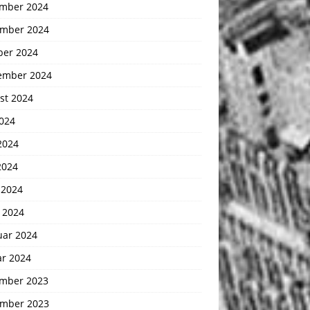
mber 2024
mber 2024
ber 2024
ember 2024
st 2024
2024
2024
2024
 2024
 2024
uar 2024
ar 2024
mber 2023
mber 2023