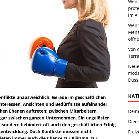
Wenn
prote
im Al
Wenn 
Mens
öffne
Von 
Terr
Neue
moder
Düss
KAT
likte unausweichlich. Gerade im geschäftlichen
nteressen, Ansichten und Bedürfnisse aufeinander.
chen Ebenen auftreten: zwischen Mitarbeitern,
Dein
 gar zwischen ganzen Unternehmen. Ein ungelöster
Dien
, sondern behindert oft auch den geschäftlichen Erfolg
sentwicklung. Doch Konflikte müssen nicht
Freiz
bieten immer auch die Chance zur Klärung, zur