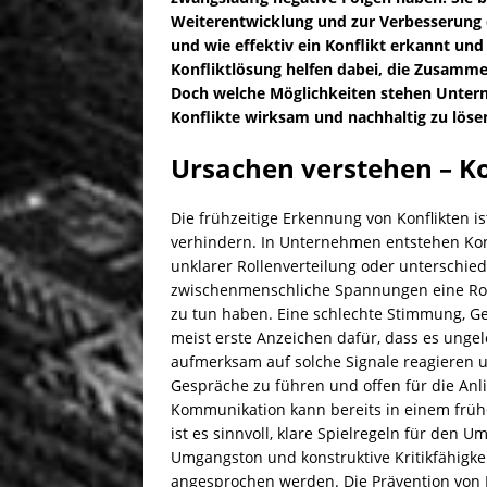
Weiterentwicklung und zur Verbesserung de
und wie effektiv ein Konflikt erkannt und
Konfliktlösung helfen dabei, die Zusamme
Doch welche Möglichkeiten stehen Unter
Konflikte wirksam und nachhaltig zu löse
Ursachen verstehen – Ko
Die frühzeitige Erkennung von Konflikten
verhindern. In Unternehmen entstehen Kon
unklarer Rollenverteilung oder unterschied
zwischenmenschliche Spannungen eine Rolle
zu tun haben. Eine schlechte Stimmung, Ge
meist erste Anzeichen dafür, dass es ungel
aufmerksam auf solche Signale reagieren un
Gespräche zu führen und offen für die Anlie
Kommunikation kann bereits in einem früh
ist es sinnvoll, klare Spielregeln für den 
Umgangston und konstruktive Kritikfähigkei
angesprochen werden. Die Prävention von K