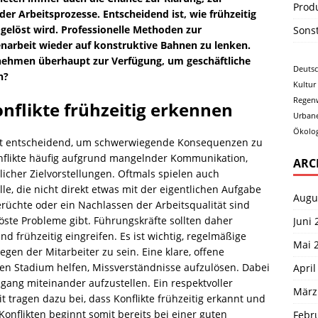
Prod
r Arbeitsprozesse. Entscheidend ist, wie frühzeitig
 gelöst wird. Professionelle Methoden zur
Sons
narbeit wieder auf konstruktive Bahnen zu lenken.
nehmen überhaupt zur Verfügung, um geschäftliche
Deuts
n?
Kultur
Regen
nflikte frühzeitig erkennen
Urban
Ökolog
 ist entscheidend, um schwerwiegende Konsequenzen zu
flikte häufig aufgrund mangelnder Kommunikation,
ARC
licher Zielvorstellungen. Oftmals spielen auch
, die nicht direkt etwas mit der eigentlichen Aufgabe
Augu
rüchte oder ein Nachlassen der Arbeitsqualität sind
öste Probleme gibt. Führungskräfte sollten daher
Juni 
d frühzeitig eingreifen. Es ist wichtig, regelmäßige
Mai 
gen der Mitarbeiter zu sein. Eine klare, offene
en Stadium helfen, Missverständnisse aufzulösen. Dabei
April
Umgang miteinander aufzustellen. Ein respektvoller
März
t tragen dazu bei, dass Konflikte frühzeitig erkannt und
onflikten beginnt somit bereits bei einer guten
Febr