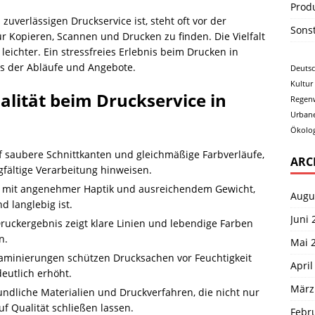
Prod
verlässigen Druckservice ist, steht oft vor der
Sons
 Kopieren, Scannen und Drucken zu finden. Die Vielfalt
leichter. Ein stressfreies Erlebnis beim Drucken in
s der Abläufe und Angebote.
Deuts
Kultur
alität beim Druckservice in
Regen
Urban
Ökolog
 saubere Schnittkanten und gleichmäßige Farbverläufe,
ARC
gfältige Verarbeitung hinweisen.
 mit angenehmer Haptik und ausreichendem Gewicht,
Augu
 langlebig ist.
Juni 
ruckergebnis zeigt klare Linien und lebendige Farben
n.
Mai 
minierungen schützen Drucksachen vor Feuchtigkeit
April
eutlich erhöht.
März
ndliche Materialien und Druckverfahren, die nicht nur
f Qualität schließen lassen.
Febr