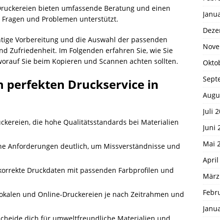
ruckereien bieten umfassende Beratung und einen
Janu
i Fragen und Problemen unterstützt.
Deze
chtige Vorbereitung und die Auswahl der passenden
Nove
nd Zufriedenheit. Im Folgenden erfahren Sie, wie Sie
worauf Sie beim Kopieren und Scannen achten sollten.
Okto
Sept
n perfekten Druckservice in
Augu
Juli 
ckereien, die hohe Qualitätsstandards bei Materialien
Juni 
Mai 
ne Anforderungen deutlich, um Missverständnisse und
April
korrekte Druckdaten mit passenden Farbprofilen und
März
Febr
okalen und Online-Druckereien je nach Zeitrahmen und
Janu
cheide dich für umweltfreundliche Materialien und