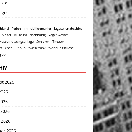
ukte
tiges
chland
Ferien
Immobilienmakler
Jugesellenabschied
Mosel
Museum
Nachhaltig
Regenwasser
wassernutzungsanlage
Senioren
Theater
es Leben
Urlaub
Wassertank
Wohnungssuche
isch
HIV
st 2026
2026
2026
 2026
 2026
uar 2026