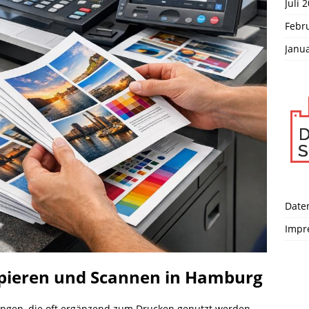
Juli 
Febr
Janu
Date
Impr
Kopieren und Scannen in Hamburg
ungen, die oft ergänzend zum Drucken genutzt werden.