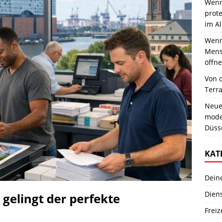
Wenn
prote
im Al
Wenn 
Mens
öffne
Von 
Terr
Neue
moder
Düss
KAT
Dein
Dien
gelingt der perfekte
Freiz