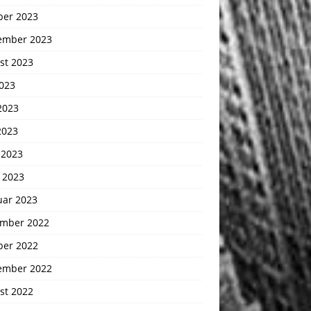
ber 2023
ember 2023
st 2023
2023
2023
2023
 2023
 2023
uar 2023
mber 2022
ber 2022
ember 2022
st 2022