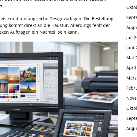
en.
Okto
Sept
Preise und umfangreiche Designvorlagen. Die Bestellung
rung kommt direkt an die Haustür. Allerdings fehlt der
Augu
exen Aufträgen ein Nachteil sein kann.
Juli 
Juni 
Mai 
April
März
Febr
Nove
Okto
Sept
Augu