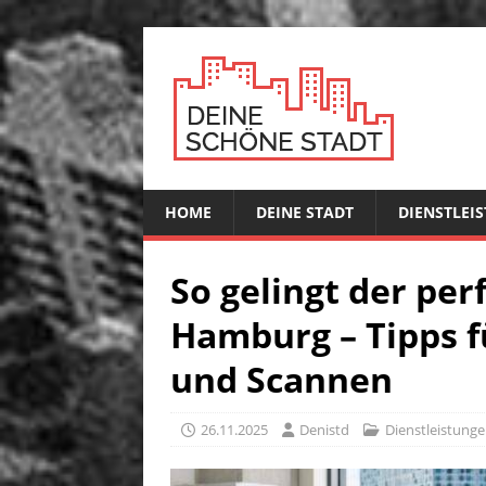
HOME
DEINE STADT
DIENSTLEI
So gelingt der per
Hamburg – Tipps f
und Scannen
26.11.2025
Denistd
Dienstleistung