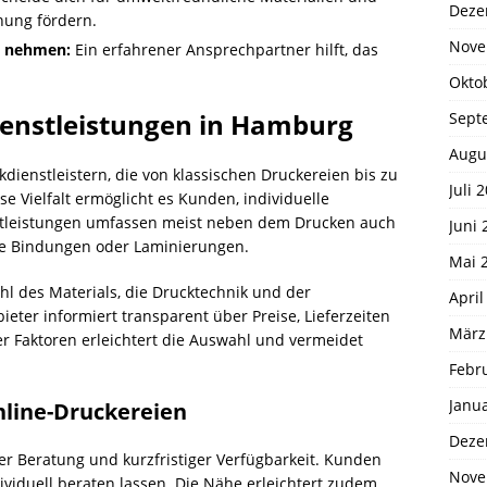
Deze
nung fördern.
Nove
h nehmen:
Ein erfahrener Ansprechpartner hilft, das
Okto
ienstleistungen in Hamburg
Sept
Augu
kdienstleistern, die von klassischen Druckereien bis zu
Juli 
 Vielfalt ermöglicht es Kunden, individuelle
enstleistungen umfassen meist neben dem Drucken auch
Juni 
ie Bindungen oder Laminierungen.
Mai 
l des Materials, die Drucktechnik und der
April
eter informiert transparent über Preise, Lieferzeiten
März
er Faktoren erleichtert die Auswahl und vermeidet
Febr
Janu
nline-Druckereien
Deze
er Beratung und kurzfristiger Verfügbarkeit. Kunden
Nove
ividuell beraten lassen. Die Nähe erleichtert zudem