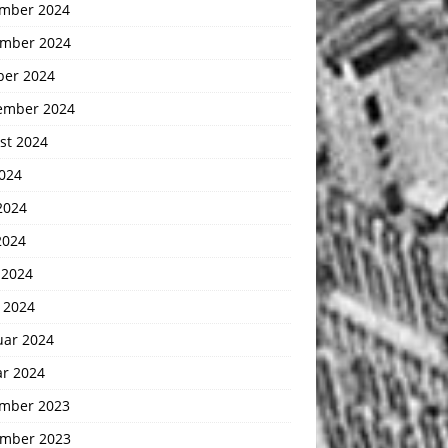
mber 2024
mber 2024
ber 2024
ember 2024
st 2024
2024
2024
2024
 2024
 2024
uar 2024
ar 2024
mber 2023
mber 2023